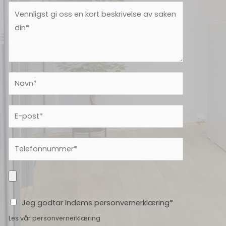
Jeg godtar Indems personvernerklæring*
Les vår
personvernerklæring