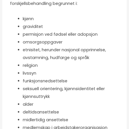
forskjellsbehandling begrunnet i:
kjønn
graviditet
permisjon ved fødsel eller adopsjon
omsorgsoppgaver
etnisitet, herunder nasjonal opprinnelse,
avstamning, hudfarge og språk
religion
livssyn
funksjonsnedsettelse
seksuell orientering, kjønnsidentitet eller
kjønnsuttrykk
alder
deltidsansettelse
midlertidig ansettelse
medlemskap i arbeidstakerorganisasjon