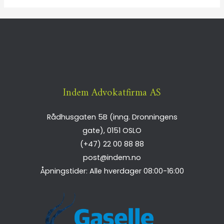
Indem Advokatfirma AS
Rådhusgaten 5B (inng. Dronningens
gate),
0151
OSLO
(+47) 22 00 88 88
post@indem.no
Åpningstider: Alle hverdager 08:00-16:00