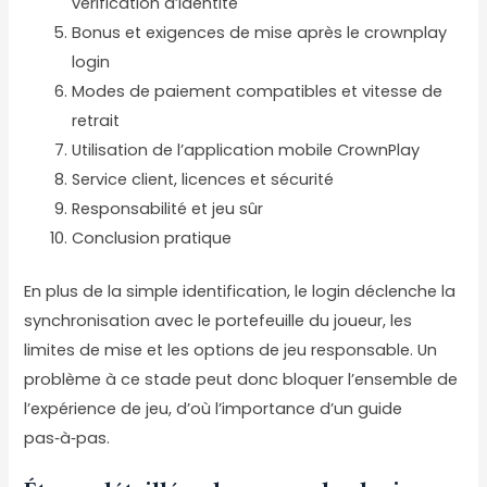
vérification d’identité
Bonus et exigences de mise après le crownplay
login
Modes de paiement compatibles et vitesse de
retrait
Utilisation de l’application mobile CrownPlay
Service client, licences et sécurité
Responsabilité et jeu sûr
Conclusion pratique
En plus de la simple identification, le login déclenche la
synchronisation avec le portefeuille du joueur, les
limites de mise et les options de jeu responsable. Un
problème à ce stade peut donc bloquer l’ensemble de
l’expérience de jeu, d’où l’importance d’un guide
pas‑à‑pas.