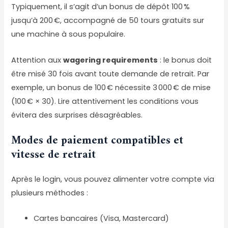
Typiquement, il s’agit d’un bonus de dépôt 100 %
jusqu’à 200 €, accompagné de 50 tours gratuits sur
une machine à sous populaire.
Attention aux
wagering requirements
: le bonus doit
être misé 30 fois avant toute demande de retrait. Par
exemple, un bonus de 100 € nécessite 3 000 € de mise
(100 € × 30). Lire attentivement les conditions vous
évitera des surprises désagréables.
Modes de paiement compatibles et
vitesse de retrait
Après le login, vous pouvez alimenter votre compte via
plusieurs méthodes :
Cartes bancaires (Visa, Mastercard)