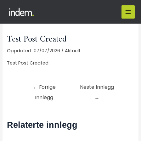
Test Post Created
07/07/2026
/
Aktuelt
Test Post Created
←
Forrige
Neste Innlegg
Innlegg
→
Relaterte innlegg