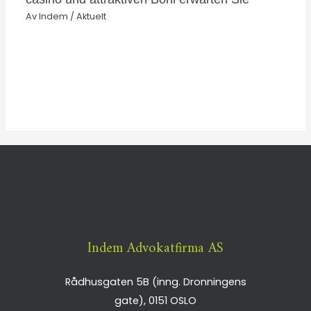
Av
Indem
/
Aktuelt
Indem Advokatfirma AS
Rådhusgaten 5B (inng. Dronningens
gate),
0151
OSLO