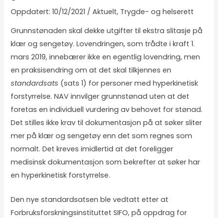
10/12/2021
/
Aktuelt
,
Trygde- og helserett
Grunnstønaden skal dekke utgifter til ekstra slitasje på
klær og sengetøy. Lovendringen, som trådte i kraft 1.
mars 2019, innebærer ikke en egentlig lovendring, men
en praksisendring om at det skal tilkjennes en
standardsats
(
sats 1
) for personer med hyperkinetisk
forstyrrelse. NAV innvilger grunnstønad uten at det
foretas en individuell vurdering av behovet for stønad.
Det stilles ikke krav til dokumentasjon på at søker sliter
mer på klær og sengetøy enn det som regnes som
normalt. Det kreves imidlertid at det foreligger
medisinsk dokumentasjon som bekrefter at søker har
en hyperkinetisk forstyrrelse.
Den nye standardsatsen ble vedtatt etter at
Forbruksforskningsinstituttet SIFO, på oppdrag for