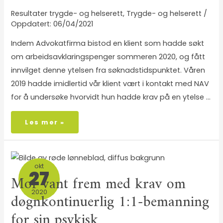
Resultater trygde- og helserett
,
Trygde- og helserett
/
06/04/2021
Indem Advokatfirma bistod en klient som hadde søkt
om arbeidsavklaringspenger sommeren 2020, og fått
innvilget denne ytelsen fra søknadstidspunktet. Våren
2019 hadde imidlertid vår klient vært i kontakt med NAV
for å undersøke hvorvidt hun hadde krav på en ytelse …
Les mer »
okt
27
Mor vant frem med krav om
2020
døgnkontinuerlig 1:1-bemanning
for sin psykisk