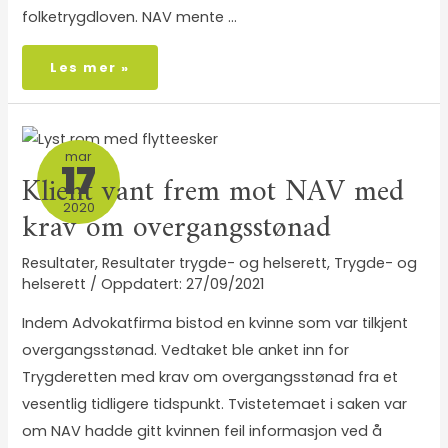
folketrygdloven. NAV mente …
Les mer »
mar
17
Klient vant frem mot NAV med
2020
krav om overgangsstønad
Resultater
,
Resultater trygde- og helserett
,
Trygde- og
helserett
/
27/09/2021
Indem Advokatfirma bistod en kvinne som var tilkjent
overgangsstønad. Vedtaket ble anket inn for
Trygderetten med krav om overgangsstønad fra et
vesentlig tidligere tidspunkt. Tvistetemaet i saken var
om NAV hadde gitt kvinnen feil informasjon ved å