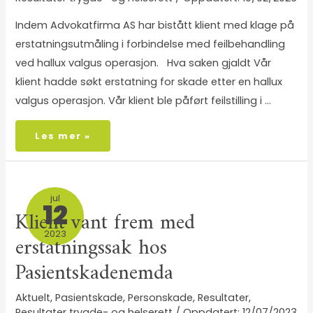
Indem Advokatfirma AS har bistått klient med klage på
erstatningsutmåling i forbindelse med feilbehandling
ved hallux valgus operasjon. Hva saken gjaldt Vår
klient hadde søkt erstatning for skade etter en hallux
valgus operasjon. Vår klient ble påført feilstilling i …
Les mer »
jul
12
Klient vant frem med
2023
erstatningssak hos
Pasientskadenemda
Aktuelt
,
Pasientskade
,
Personskade
,
Resultater
,
Resultater trygde- og helserett
/
12/07/2023