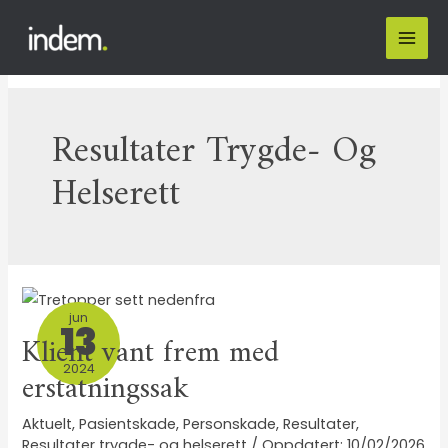
Resultater Trygde- Og
Helserett
jun
13
Klient vant frem med
2024
erstatningssak
Aktuelt
,
Pasientskade
,
Personskade
,
Resultater
,
Resultater trygde- og helserett
/
10/02/2026