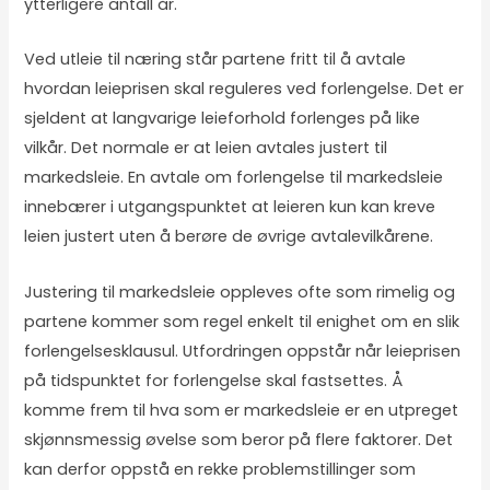
ytterligere antall år.
Ved utleie til næring står partene fritt til å avtale
hvordan leieprisen skal reguleres ved forlengelse. Det er
sjeldent at langvarige leieforhold forlenges på like
vilkår. Det normale er at leien avtales justert til
markedsleie. En avtale om forlengelse til markedsleie
innebærer i utgangspunktet at leieren kun kan kreve
leien justert uten å berøre de øvrige avtalevilkårene.
Justering til markedsleie oppleves ofte som rimelig og
partene kommer som regel enkelt til enighet om en slik
forlengelsesklausul. Utfordringen oppstår når leieprisen
på tidspunktet for forlengelse skal fastsettes. Å
komme frem til hva som er markedsleie er en utpreget
skjønnsmessig øvelse som beror på flere faktorer. Det
kan derfor oppstå en rekke problemstillinger som