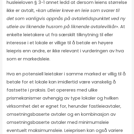
husleieloven § 3-1 annet ledd at dersom leiens størrelse
ikke er avtalt,
«kan utleier kreve en leie som svarer til
det som vanligvis oppnås på avtaletidspunktet ved ny
utleie av liknende husrom på liknende avtalevilkår»
. At
enkelte leietakere ut fra særskilt tilknytning til eller
interesse i et lokale er villige til å betale en høyere
leiepris enn andre, er ikke relevant i vurderingen av hva
som er markedsleie.
Hva en potensiell leietaker i samme marked er villig til å
betale for et lokale kan imidlertid være vanskelig å
fastsette i praksis. Det opereres med ulike
prismekanismer avhengig av type lokaler og hvilken
virksomhet det er egnet for, herunder fastleieavtaler,
omsetningsbaserte avtaler og en kombinasjon av
omsetningsbaserte avtaler med minimumsleie
eventuelt maksimumsleie. Leieprisen kan også variere