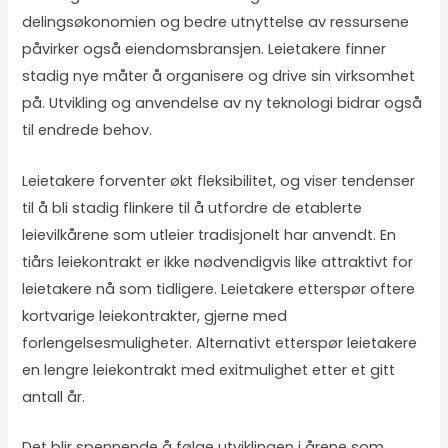
delingsøkonomien og bedre utnyttelse av ressursene
påvirker også eiendomsbransjen. Leietakere finner
stadig nye måter å organisere og drive sin virksomhet
på. Utvikling og anvendelse av ny teknologi bidrar også
til endrede behov.
Leietakere forventer økt fleksibilitet, og viser tendenser
til å bli stadig flinkere til å utfordre de etablerte
leievilkårene som utleier tradisjonelt har anvendt. En
tiårs leiekontrakt er ikke nødvendigvis like attraktivt for
leietakere nå som tidligere. Leietakere etterspør oftere
kortvarige leiekontrakter, gjerne med
forlengelsesmuligheter. Alternativt etterspør leietakere
en lengre leiekontrakt med exitmulighet etter et gitt
antall år.
Det blir spennende å følge utviklingen i årene som