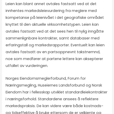
Leien kan blant annet avtales fastsatt ved at det
innhentes markedsleievurdering fra meglere med
kompetanse på leienivået i det geografiske området
knyttet til den aktuelle virksomhetstypen. Leien kan
avtales fastsatt ved at det sees hen til nylig inngåtte
sammenlignbare kontrakter, samt databaser med
erfaringstall og markedsrapporter. Eventuelt kan leien
avtales fastsatt av en partsoppnevnt takstnemnd,
noe som medfører at partene lettere kan aksepterer
utfallet av vurderingen.
Norges Eiendomsmeglerforbund, Forum for
Næringsmegling, Huseiernes Landsforbund og Norsk
Eiendom har i fellesskap utviklet standardleiekontrakter
i næringsforhold. Standardene ansees å reflektere
markedspraksis. De kan videre være både kostnads-
og tidseffektive å bruke ettersom de er velkjente og