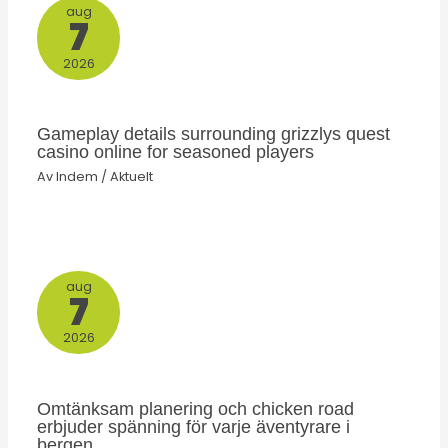
aug
7
2026
Gameplay details surrounding grizzlys quest
casino online for seasoned players
Av
Indem
/
Aktuelt
aug
7
2026
Omtänksam planering och chicken road
erbjuder spänning för varje äventyrare i
bergen