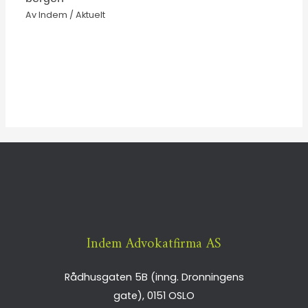
Av
Indem
/
Aktuelt
Indem Advokatfirma AS
Rådhusgaten 5B (inng. Dronningens
gate),
0151
OSLO