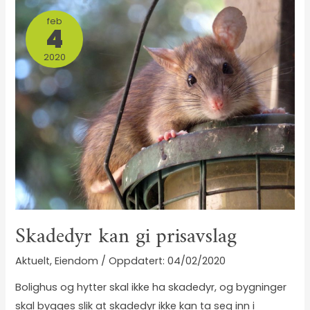
feb
4
2020
Skadedyr kan gi prisavslag
Aktuelt
,
Eiendom
/
04/02/2020
Bolighus og hytter skal ikke ha skadedyr, og bygninger
skal bygges slik at skadedyr ikke kan ta seg inn i