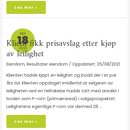
Les mer »
apr
18
Klient fikk prisavslag etter kjøp
2021
av leilighet
Eiendom
,
Resultater eiendom
/
25/08/2021
Klienten hadde kjøpt en leilighet og bodd der i et par
års tid. Klienten oppdaget imidlertid at selgeren av
leiligheten ved en feiltakelse hadde tatt med arealet i
boden som P-rom (primærareal) i salgsprospektet.
Leilighetens egentlige P-rom var dermed 29 …
Les mer »