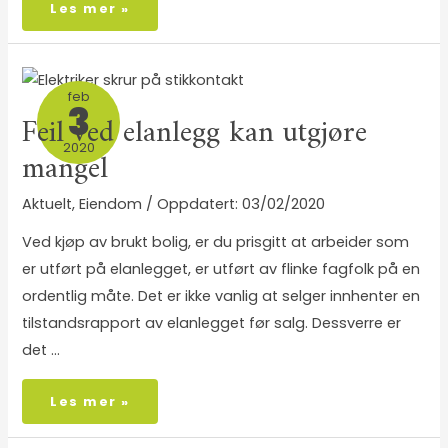
Les mer »
feb
3
Feil ved elanlegg kan utgjøre
2020
mangel
Aktuelt
,
Eiendom
/
03/02/2020
Ved kjøp av brukt bolig, er du prisgitt at arbeider som
er utført på elanlegget, er utført av flinke fagfolk på en
ordentlig måte. Det er ikke vanlig at selger innhenter en
tilstandsrapport av elanlegget før salg. Dessverre er
det …
Les mer »