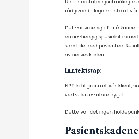
Under erstatningsutmålingen va
rådgivende lege mente at vår 
Det var vi uenig i. For å kunn
en uavhengig spesialist i smer
samtale med pasienten. Result
av nerveskaden.
Inntektstap:
NPE la til grunn at vår klient
ved siden av uføretrygd.
Dette var det ingen holdepunkt
Pasientskadene