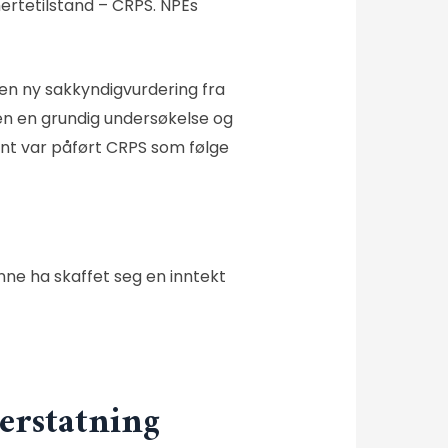
mertetilstand – CRPS. NPEs
t en ny sakkyndigvurdering fra
sten en grundig undersøkelse og
ent var påført CRPS som følge
unne ha skaffet seg en inntekt
erstatning