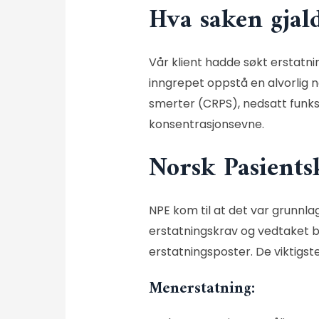
Hva saken gjal
Vår klient hadde søkt erstatni
inngrepet oppstå en alvorlig 
smerter (
CRPS
), nedsatt funk
konsentrasjonsevne.
Norsk Pasients
NPE
kom til at det var grunnla
erstatningskrav og vedtaket b
erstatningsposter. De viktigs
Menerstatning: