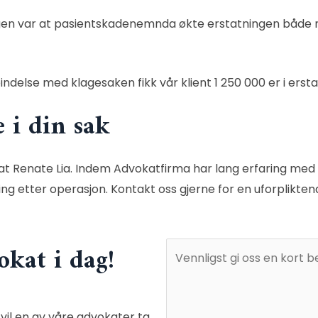
gen var at
pasientskadenemnda
økte erstatningen både n
indelse med klagesaken fikk vår klient 1 250 000 er i ersta
e i din sak
t Renate Lia
.
Indem Advokatfirma
har lang erfaring med 
ng etter operasjon. Kontakt oss gjerne for en uforplikte
okat i dag!
vil en av våre advokater ta