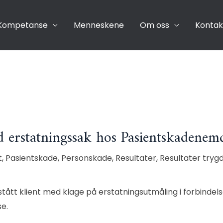
Kompetanse
Menneskene
Om oss
Kontak
d erstatningssak hos Pasientskadenem
t
,
Pasientskade
,
Personskade
,
Resultater
,
Resultater tryg
stått klient med klage på erstatningsutmåling i forbind
se.