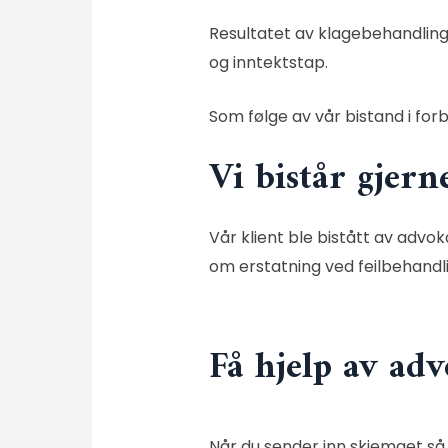
Resultatet av klagebehandlin
og inntektstap.
Som følge av vår bistand i forb
Vi bistår gjern
Vår klient ble bistått av
advoka
om erstatning ved feilbehandli
Få hjelp av adv
Når du sender inn skjemaet så 