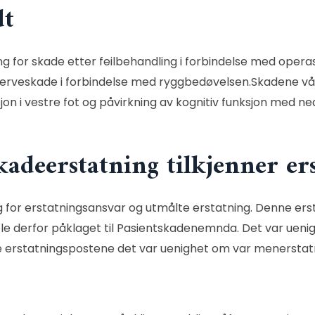
dt
ng for skade etter feilbehandling i forbindelse med oper
nerveskade i forbindelse med ryggbedøvelsen.Skadene vår 
sjon i vestre fot og påvirkning av kognitiv funksjon med
kadeerstatning tilkjenner er
g for erstatningsansvar og utmålte erstatning. Denne erst
le derfor påklaget til Pasientskadenemnda. Det var ueni
te erstatningspostene det var uenighet om var menerstat