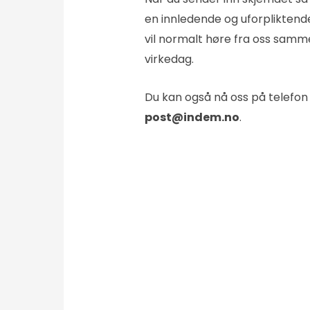
en innledende og uforpliktende
vil normalt høre fra oss samm
virkedag.
Du kan også nå oss på telefo
post@indem.no
.