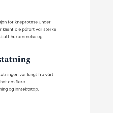
asjon for kneprotese.Under
klient ble påført var sterke
 nedsatt hukommelse og
statning
atningen var langt fra vårt
ghet om flere
ning og inntektstap.