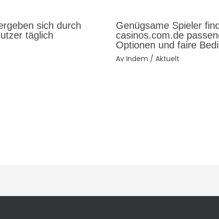
ergeben sich durch
Genügsame Spieler find
utzer täglich
casinos.com.de passend
Optionen und faire Bed
Av
Indem
/
Aktuelt