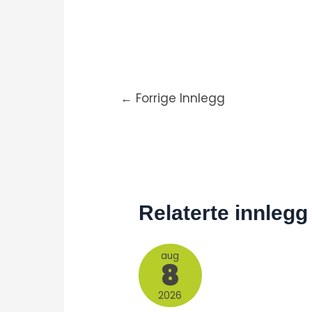
←
Forrige Innlegg
Relaterte innlegg
aug
8
2026