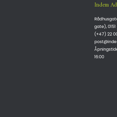
Indem Ad
Rådhusgate
gate),
0151
(+47) 22 0
post@inde
Åpningstid
16:00