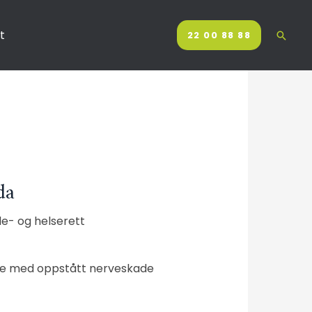
t
22 00 88 88
da
de- og helserett
else med oppstått nerveskade