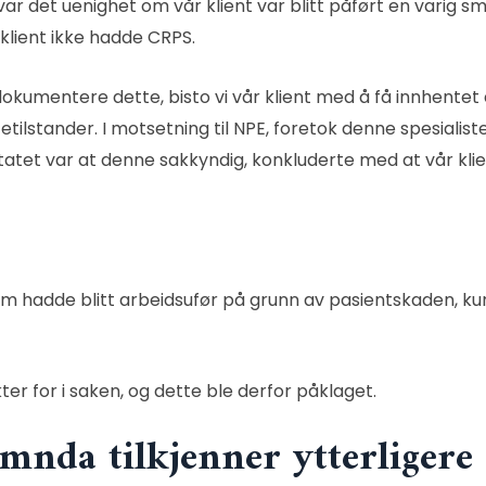
r det uenighet om vår klient var blitt påført en varig s
klient ikke hadde CRPS.
e dokumentere dette, bisto vi vår klient med å få innhente
tetilstander. I motsetning til NPE, foretok denne spesiali
atet var at denne sakkyndig, konkluderte med at vår kli
, som hadde blitt arbeidsufør på grunn av pasientskaden, k
er for i saken, og dette ble derfor påklaget.
mnda tilkjenner ytterligere 