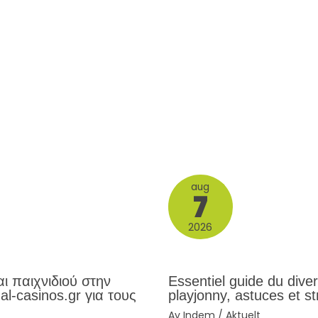
aug
7
2026
ι παιχνιδιού στην
Essentiel guide du diver
al-casinos.gr για τους
playjonny, astuces et s
Av
Indem
/
Aktuelt