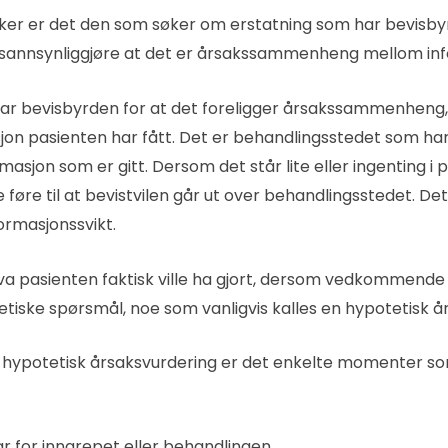
er er det den som søker om erstatning som har bevisby
sannsynliggjøre at det er årsakssammenheng mellom inf
ar bevisbyrden for at det foreligger årsakssammenheng
on pasienten har fått. Det er behandlingsstedet som har pl
rmasjon som er gitt. Dersom det står lite eller ingenting i
e føre til at bevistvilen går ut over behandlingsstedet. Det 
ormasjonssvikt.
 hva pasienten faktisk ville ha gjort, dersom vedkommende 
tetiske spørsmål, noe som vanligvis kalles en hypotetisk å
slik hypotetisk årsaksvurdering er det enkelte momenter
ar for inngrepet eller behandlingen