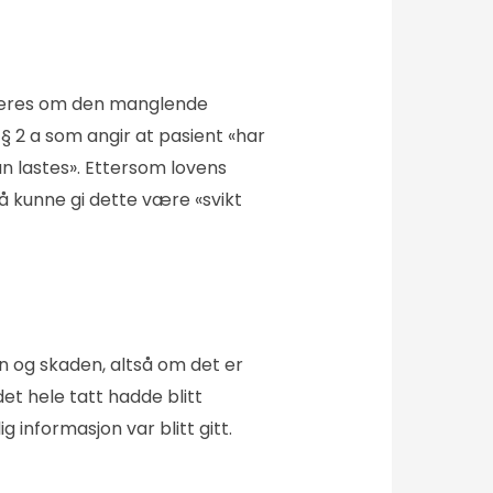
urderes om den manglende
§ 2 a
som angir at pasient «har
an lastes». Ettersom lovens
 å kunne gi dette være «svikt
 og skaden, altså om det er
et hele tatt hadde blitt
informasjon var blitt gitt.