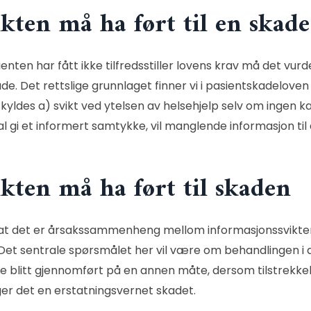
kten må ha ført til en skade
nten har fått ikke tilfredsstiller lovens krav må det v
de. Det rettslige grunnlaget finner vi i
pasientskadeloven 
kyldes a) svikt ved ytelsen av helsehjelp selv om ingen k
al gi et informert samtykke, vil manglende informasjon til
kten må ha ført til skaden
 at det er årsakssammenheng mellom informasjonssvikten
. Det sentrale spørsmålet her vil være om behandlingen i d
 blitt gjennomført på en annen måte, dersom tilstrekkelig 
gger det en erstatningsvernet skadet.