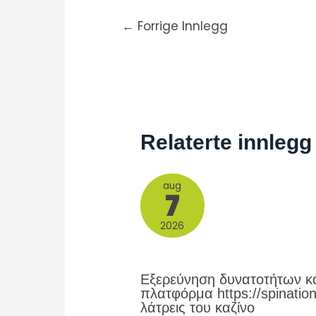
←
Forrige Innlegg
Relaterte innlegg
aug
7
2026
Εξερεύνηση δυνατοτήτων κα
πλατφόρμα https://spination
λάτρεις του καζίνο