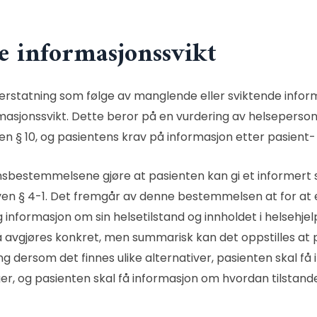
e informasjonssvikt
s erstatning som følge av manglende eller sviktende inform
masjonssvikt. Dette beror på en vurdering av helsepersonell
en § 10
, og pasientens krav på informasjon etter
pasient-
onsbestemmelsene gjøre at pasienten kan gi et informer
en § 4-1
. Det fremgår av denne bestemmelsen at for at 
informasjon om sin helsetilstand og innholdet i helsehje
 avgjøres konkret, men summarisk kan det oppstilles at p
ng dersom det finnes ulike alternativer, pasienten skal få
er, og pasienten skal få informasjon om hvordan tilstanden