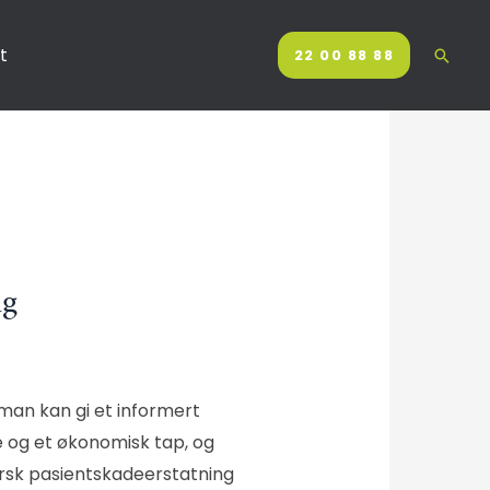
t
22 00 88 88
ng
 man kan gi et informert
e og et økonomisk tap, og
Norsk pasientskadeerstatning