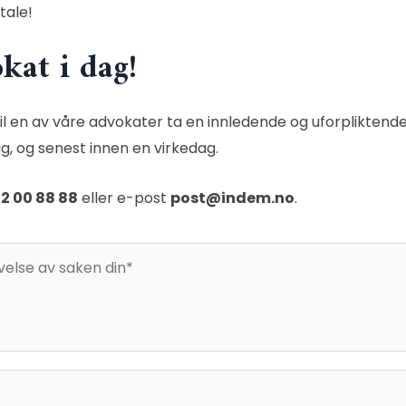
tale!
kat i dag!
l en av våre advokater ta en innledende og uforpliktende 
, og senest innen en virkedag.
2 00 88 88
eller e-post
post@indem.no
.