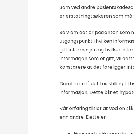
Som ved andre pasientskadesak
er erstatningssøkeren som må 
Selv om det er pasienten som h
utgangspunkt i hvilken informasj
gitt informasjon og hvilken info
informasjon som er gitt, vil dett
konstatere at det foreligger inf
Deretter må det tas stilling til
informasjon. Dette blir et hypo
Vår erfaring tilsier at ved en 
enn andre. Dette er:
Hvor god indikasjon det v