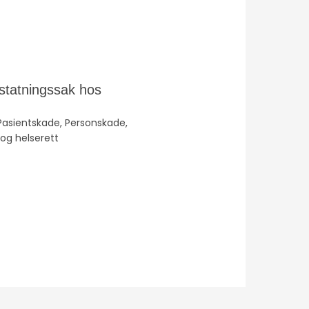
statningssak hos
Pasientskade
,
Personskade
,
 og helserett