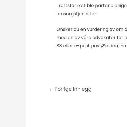
I rettsforliket ble partene en
omsorgstjenester.
Ønsker du en vurdering av om du
med en av våre advokater for en
88 eller e-post
post@indem.no
.
←
Forrige Innlegg