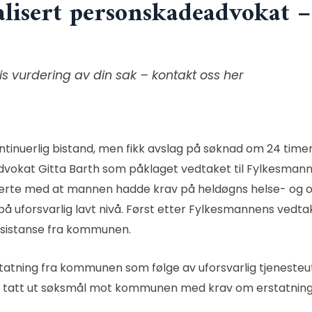
alisert personskadeadvokat –
is vurdering av din sak – kontakt oss her
inuerlig bistand, men fikk avslag på søknad om 24 timer 
dvokat Gitta Barth
som påklaget vedtaket til Fylkesman
rte med at mannen hadde krav på heldøgns helse- og om
 uforsvarlig lavt nivå. Først etter Fylkesmannens vedtak
ssistanse fra kommunen.
atning fra kommunen som følge av uforsvarlig tjenesteu
er tatt ut søksmål mot kommunen med krav om erstatning