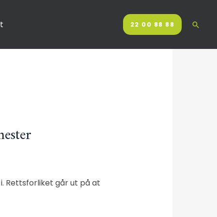
t
22 00 88 88
nester
Rettsforliket går ut på at