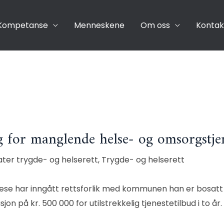
Kompetanse
Menneskene
Om oss
Kontak
ng for manglende helse- og omsorgstje
ater trygde- og helserett
,
Trygde- og helserett
e har inngått rettsforlik med kommunen han er bosatt i. 
 på kr. 500 000 for utilstrekkelig tjenestetilbud i to år.