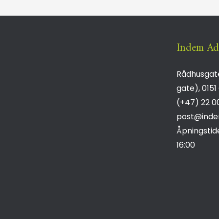
Indem Ad
Rådhusgate
gate),
0151
(+47) 22 0
post@inde
Åpningstid
16:00