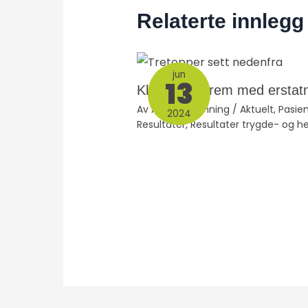
Relaterte innlegg
jun
13
Klient vant frem med erstat
Av
Anne Schønning
/
Aktuelt
,
Pasie
2024
Resultater
,
Resultater trygde- og he