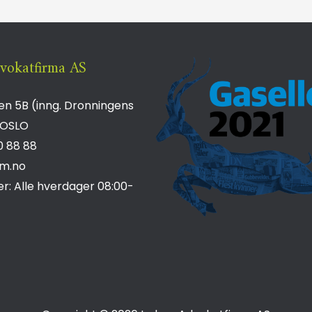
vokatfirma AS
n 5B (inng. Dronningens
OSLO
0 88 88
m.no
er: Alle hverdager 08:00-