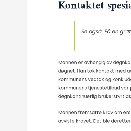
Kontaktet spesi
Se også: Få en grat
Mannen er avhengig av døgnkont
døgnet. Han tok kontakt med
a
kommunens vedtak og konklude
kommunens tjenestetilbud var på
døgnkontinuerlig brukerstyrt a
Mannen fremsatte krav om erst
avviste kravet. Det ble derett