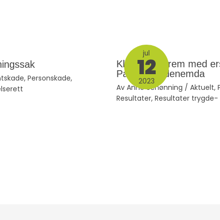
jul
12
Klient vant frem med er
ningssak
Pasientskadenemda
ntskade
,
Personskade
,
2023
Av
Anne Schønning
/
Aktuelt
,
lserett
Resultater
,
Resultater trygde-