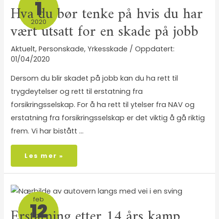
1
Hva du bør tenke på hvis du har
2020
vært utsatt for en skade på jobb
Aktuelt
,
Personskade
,
Yrkesskade
/
01/04/2020
Dersom du blir skadet på jobb kan du ha rett til
trygdeytelser og rett til erstatning fra
forsikringsselskap. For å ha rett til ytelser fra NAV og
erstatning fra forsikringsselskap er det viktig å gå riktig
frem. Vi har bistått …
Les mer »
feb
12
Erstatning etter 14 års kamp