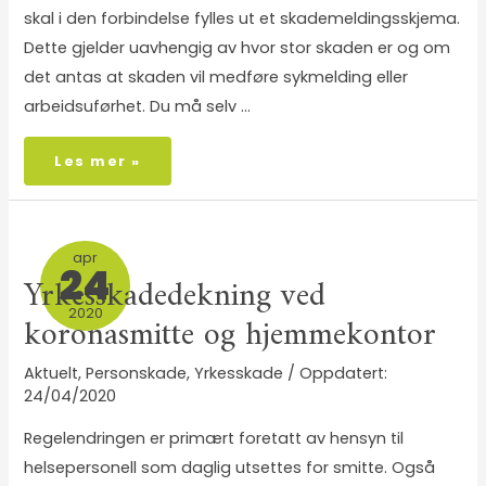
skal i den forbindelse fylles ut et skademeldingsskjema.
Dette gjelder uavhengig av hvor stor skaden er og om
det antas at skaden vil medføre sykmelding eller
arbeidsuførhet. Du må selv …
Les mer »
apr
24
Yrkesskadedekning ved
2020
koronasmitte og hjemmekontor
Aktuelt
,
Personskade
,
Yrkesskade
/
24/04/2020
Regelendringen er primært foretatt av hensyn til
helsepersonell som daglig utsettes for smitte. Også