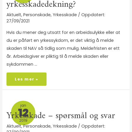
yrkesskadedekning?
Aktuelt
,
Personskade
,
Yrkesskade
/
27/09/2021
Hvis du mener deg utsatt for en arbeidsulykke eller at
du er påført en yrkessykdom, er det viktig å melde
skaden til NAV så tidlig som mulig. Meldefristen er ett
år. Arbeidsgiver er pliktig til å melde skaden eller
sykdommen …
Les mer »
jan
12
Yrkesskade – spørsmål og svar
2019
Aktuelt
,
Personskade
,
Yrkesskade
/