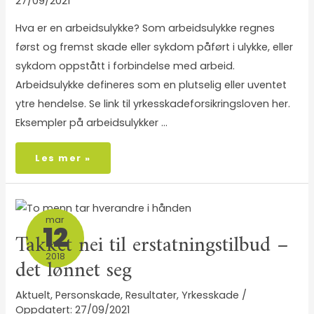
27/09/2021
Hva er en arbeidsulykke? Som arbeidsulykke regnes
først og fremst skade eller sykdom påført i ulykke, eller
sykdom oppstått i forbindelse med arbeid.
Arbeidsulykke defineres som en plutselig eller uventet
ytre hendelse. Se link til yrkesskadeforsikringsloven her.
Eksempler på arbeidsulykker …
Les mer »
mar
12
Takket nei til erstatningstilbud –
2018
det lønnet seg
Aktuelt
,
Personskade
,
Resultater
,
Yrkesskade
/
27/09/2021