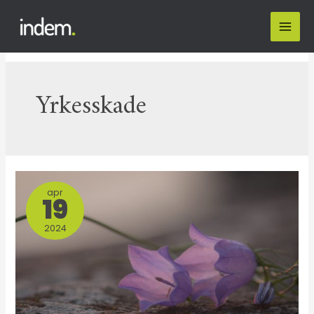
Yrkesskade
apr
19
2024