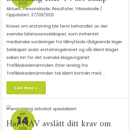
2020
Aktuelt
,
Personskade
,
Resultater
,
Yrkesskade
/
27/09/2021
Kravet om erstatning ble først behandlet av det
svenske bilansvarsselskapet, som innhentet
medisinske vurderinger fra tilknyttede rådgivende leger.
Selskapet avslo erstatningskravet og vår klient klaget
saken inn for det svenske klageorganet
Trafikkskadenämnden. Etter avslag fra
Trafikkskadenämnden tok klient kontakt med …
Les mer »
jan
14
Har NAV avslått ditt krav om
2019